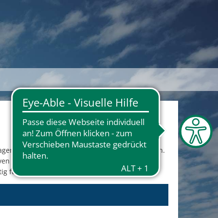
gement in den Fokus der Öffentlichkeit zu rücken.
ativen zum Thema 'Heimat' zu stärken und neue
g für die Zukunft zu gestalten.