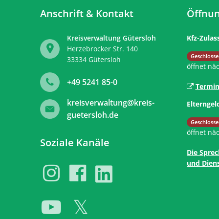
Anschrift & Kontakt
Öffnun
Kreisverwaltung Gütersloh
Kfz-Zulas
Herzebrocker Str. 140
Klicken, 
Geschlosse
33334
Gütersloh
öffnet nä
+49 5241 85-0
Termin
kreisverwaltung@kreis-
Elterngel
guetersloh.de
Klicken, 
Geschlosse
öffnet nä
Soziale Kanäle
Die Sprec
und Diens