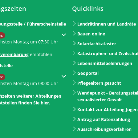
gszeiten
Quicklinks
sungsstelle / Führerscheinstelle
Landrätinnen und Landräte
Bauen online
um weitere Öffnungs- oder Schließzeiten auszublenden
n:
chsten Montag um 07:30 Uhr
Solardachkataster
Katastrophen- und Zivilschu
vereinbarung
empfohlen
Lebensmittelbelehrungen
dstelle
Geoportal
um weitere Öffnungs- oder Schließzeiten auszublenden
n:
Pflegeeltern gesucht
chsten Montag um 08:00 Uhr
Wendepunkt - Beratungsstel
hzeiten weiterer Abteilungen
sexualisierter Gewalt
tstellen finden Sie hier.
Kontakt zur Abteilung Juge
Antrag auf Ratenzahlung
Ausschreibungsverfahren