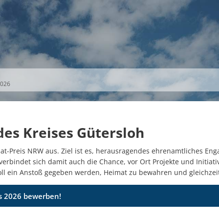
S
THEMEN
UNSER KREIS
KARRIERE
2026
es Kreises Gütersloh
at-Preis NRW aus. Ziel ist es, herausragendes ehrenamtliches Enga
verbindet sich damit auch die Chance, vor Ort Projekte und Initi
oll ein Anstoß gegeben werden, Heimat zu bewahren und gleichzeiti
is 2026 bewerben!