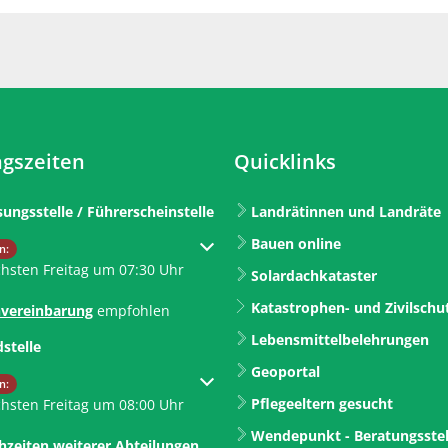
gszeiten
Quicklinks
sungsstelle / Führerscheinstelle
Landrätinnen und Landräte
Bauen online
um weitere Öffnungs- oder Schließzeiten auszublenden
n:
chsten Freitag um 07:30 Uhr
Solardachkataster
Katastrophen- und Zivilschu
vereinbarung
empfohlen
Lebensmittelbelehrungen
dstelle
Geoportal
um weitere Öffnungs- oder Schließzeiten auszublenden
n:
Pflegeeltern gesucht
chsten Freitag um 08:00 Uhr
Wendepunkt - Beratungsstel
hzeiten weiterer Abteilungen