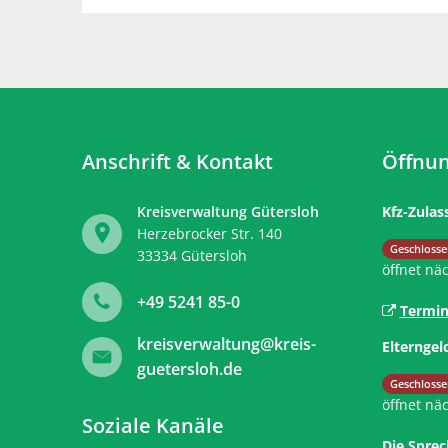
Anschrift & Kontakt
Öffnun
Kreisverwaltung Gütersloh
Kfz-Zulas
Herzebrocker Str. 140
Klicken, 
Geschlosse
33334
Gütersloh
öffnet nä
+49 5241 85-0
Termin
kreisverwaltung@kreis-
Elterngel
guetersloh.de
Klicken, 
Geschlosse
öffnet nä
Soziale Kanäle
Die Sprec