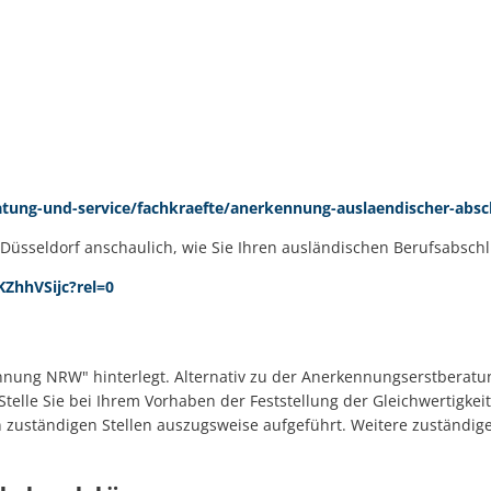
atung-und-service/fachkraefte/anerkennung-auslaendischer-absc
 Düsseldorf anschaulich, wie Sie Ihren ausländischen Berufsabsch
ZhhVSijc?rel=0
kennung NRW" hinterlegt. Alternativ zu der Anerkennungserstbera
Stelle Sie bei Ihrem Vorhaben der Feststellung der Gleichwertigkei
ten zuständigen Stellen auszugsweise aufgeführt. Weitere zuständi