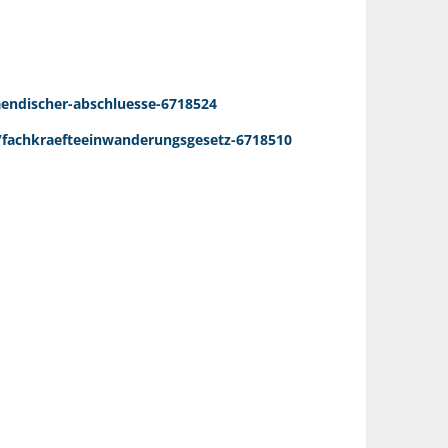
aendischer-abschluesse-6718524
e/fachkraefteeinwanderungsgesetz-6718510