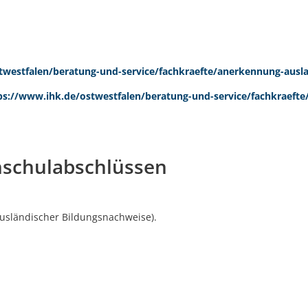
d
twestfalen/beratung-und-service/fachkraefte/anerkennung-ausl
ps://www.ihk.de/ostwestfalen/beratung-und-service/fachkraeft
hschulabschlüssen
sländischer Bildungsnachweise).