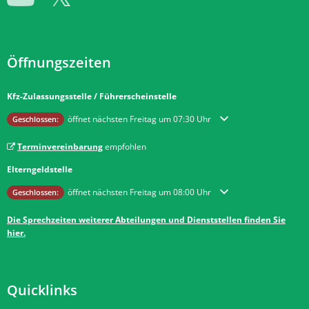
Öffnungszeiten
Kfz-Zulassungsstelle / Führerscheinstelle
Klicken, um weitere Öffnungs- oder Schließzeiten auszublenden
öffnet nächsten Freitag um 07:30 Uhr
Geschlossen:
Terminvereinbarung
empfohlen
Elterngeldstelle
Klicken, um weitere Öffnungs- oder Schließzeiten auszublenden
öffnet nächsten Freitag um 08:00 Uhr
Geschlossen:
Die Sprechzeiten weiterer Abteilungen und Dienststellen finden Sie
hier.
Quicklinks