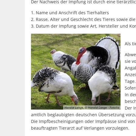
Der Nachweis der Impfung ist durch eine tierärzt
1. Name und Anschrift des Tierhalters
2. Rasse, Alter und Geschlecht des Tieres sowie die
3. Datum der Impfung sowie Art, Hersteller und K
Als t
Abwei
sie v
Angab
Anzei
Tage.
Sofer
In de
besch
Der I
Harald Lange, © Harald Lange - Fotolia
amtlich beglaubigten deutschen Übersetzung vorz
Die Impfbescheinigungen oder Impfpässe sind von
beauftragten Tierarzt auf Verlangen vorzulegen.