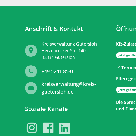
Anschrift & Kontakt
Öffnun
Kreisverwaltung Gütersloh
Kfz-Zulas
Herzebrocker Str. 140
Klicken, 
Jetzt geöffn
33334
Gütersloh
Termin
+49 5241 85-0
Elterngel
kreisverwaltung@kreis-
Klicken, 
Jetzt geöffn
guetersloh.de
Die Sprec
Soziale Kanäle
und Diens