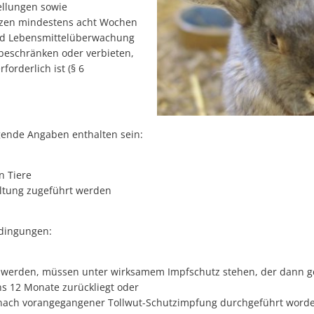
ellungen sowie
tzen mindestens acht Wochen
und Lebensmittelüberwachung
 beschränken oder verbieten,
rderlich ist (§ 6
gende Angaben enthalten sein:
n Tiere
altung zugeführt werden
edingungen:
t werden, müssen unter wirksamem Impfschutz stehen, der dann g
ns 12 Monate zurückliegt oder
nach vorangegangener Tollwut-Schutzimpfung durchgeführt worden 