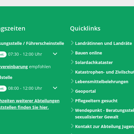
gszeiten
Quicklinks
sungsstelle / Führerscheinstelle
Landrätinnen und Landräte
Bauen online
um weitere Öffnungs- oder Schließzeiten auszublenden
07:30
-
12:00
Uhr
Von 07:30 bis 12:00 Uhr
et:
Solardachkataster
vereinbarung
empfohlen
Katastrophen- und Zivilschu
dstelle
Lebensmittelbelehrungen
um weitere Öffnungs- oder Schließzeiten auszublenden
08:00
-
12:00
Uhr
Von 08:00 bis 12:00 Uhr
et:
Geoportal
hzeiten weiterer Abteilungen
Pflegeeltern gesucht
tstellen finden Sie hier.
Wendepunkt - Beratungsstel
sexualisierter Gewalt
Kontakt zur Abteilung Juge