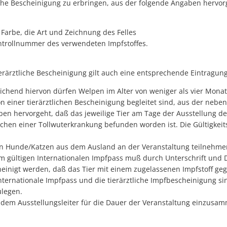
liche Bescheinigung zu erbringen, aus der folgende Angaben herv
 Farbe, die Art und Zeichnung des Felles
ontrollnummer des verwendeten Impfstoffes.
ierärztliche Bescheinigung gilt auch eine entsprechende Eintragun
chend hiervon dürfen Welpen im Alter von weniger als vier Mona
on einer tierärztlichen Bescheinigung begleitet sind, aus der neb
en hervorgeht, daß das jeweilige Tier am Tage der Ausstellung de
chen einer Tollwuterkrankung befunden worden ist. Die Gültigkei
n Hunde/Katzen aus dem Ausland an der Veranstaltung teilnehmen
m gültigen Internationalen Impfpass muß durch Unterschrift und D
einigt werden, daß das Tier mit einem zugelassenen Impfstoff geg
nternationale Impfpass und die tierärztliche Impfbescheinigung si
ulegen.
 dem Ausstellungsleiter für die Dauer der Veranstaltung einzus