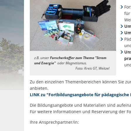
For
für
Wei
Umw
Umw
Päd
und
Uns
z.B. unser
Forscherkoffer zum Thema "Strom
pr
und Energie"
oder Magnetismus.
und
Foto: Kreis GT, Weitzel
Zu den einzelnen Themenbereichen können Sie zur
anbieten.
LINK zu "Fortbildungsangebote für pädagogische 
Die Bildungsangebote und Materialien sind aufein
Für weitere Informationen und Reservierung der Fo
Ihre Ansprechpartner/in: