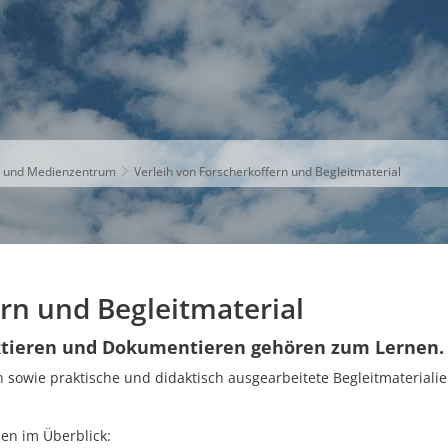
S
THEMEN
UNSER KREIS
KARRIERE
o und Medienzentrum
Verleih von Forscherkoffern und Begleitmaterial
rn und Begleitmaterial
ktieren und Dokumentieren gehören zum Lernen.
ien sowie praktische und didaktisch ausgearbeitete Begleitmateria
n im Überblick: