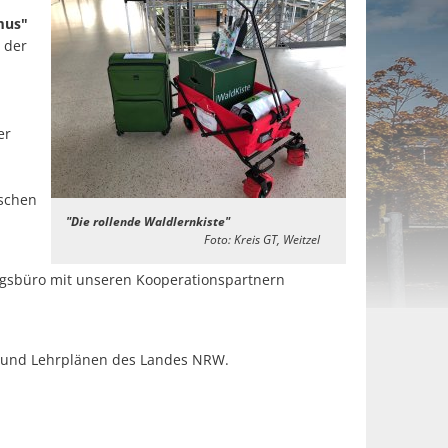
mus"
 der
er
rschen
"Die rollende Waldlernkiste"
Foto: Kreis GT, Weitzel
ngsbüro mit unseren Kooperationspartnern
s- und Lehrplänen des Landes NRW.