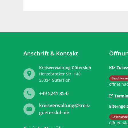
Anschrift & Kontakt
Öffnun
Kreisverwaltung Gütersloh
Kfz-Zulas
Herzebrocker Str. 140
Klicken, 
Geschlosse
33334
Gütersloh
öffnet nä
+49 5241 85-0
Termin
kreisverwaltung@kreis-
Elterngel
guetersloh.de
Klicken, 
Geschlosse
öffnet nä