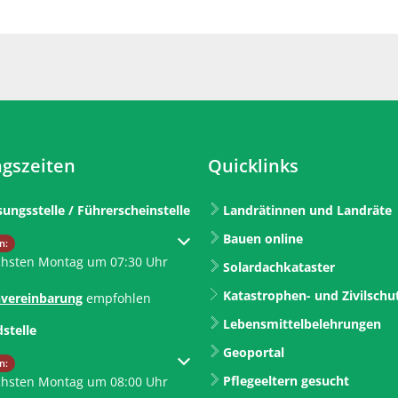
gszeiten
Quicklinks
sungsstelle / Führerscheinstelle
Landrätinnen und Landräte
Bauen online
um weitere Öffnungs- oder Schließzeiten auszublenden
n:
chsten Montag um 07:30 Uhr
Solardachkataster
Katastrophen- und Zivilschu
vereinbarung
empfohlen
Lebensmittelbelehrungen
dstelle
Geoportal
um weitere Öffnungs- oder Schließzeiten auszublenden
n:
Pflegeeltern gesucht
chsten Montag um 08:00 Uhr