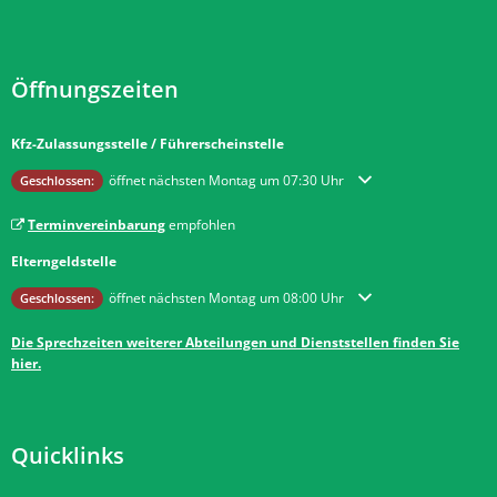
Öffnungszeiten
Kfz-Zulassungsstelle / Führerscheinstelle
Klicken, um weitere Öffnungs- oder Schließzeiten auszublenden
öffnet nächsten Montag um 07:30 Uhr
Geschlossen:
Terminvereinbarung
empfohlen
Elterngeldstelle
Klicken, um weitere Öffnungs- oder Schließzeiten auszublenden
öffnet nächsten Montag um 08:00 Uhr
Geschlossen:
Die Sprechzeiten weiterer Abteilungen und Dienststellen finden Sie
hier.
Quicklinks