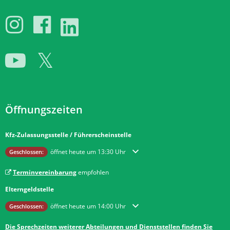
Öffnungszeiten
Kfz-Zulassungsstelle / Führerscheinstelle
Klicken, um weitere Öffnungs- oder Schließzeiten auszublenden
öffnet heute um 13:30 Uhr
Geschlossen:
Terminvereinbarung
empfohlen
Elterngeldstelle
Klicken, um weitere Öffnungs- oder Schließzeiten auszublenden
öffnet heute um 14:00 Uhr
Geschlossen:
Die Sprechzeiten weiterer Abteilungen und Dienststellen finden Sie