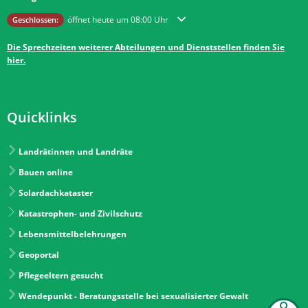
Klicken, um weitere Öffnungs- oder Schließzeiten auszublenden
öffnet heute um 08:00 Uhr
Geschlossen:
Die Sprechzeiten weiterer Abteilungen und Dienststellen finden Sie
hier.
Quicklinks
Landrätinnen und Landräte
Bauen online
Solardachkataster
Katastrophen- und Zivilschutz
Lebensmittelbelehrungen
Geoportal
Pflegeeltern gesucht
Wendepunkt - Beratungsstelle bei sexualisierter Gewalt