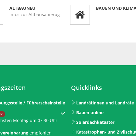
ALTBAUNEU
BAUEN UND KLIM
Infos zur Altbausanierug
gszeiten
Quicklinks
sungsstelle / Führerscheinstelle
Landrätinnen und Landräte
Bauen online
um weitere Öffnungs- oder Schließzeiten auszublenden
n:
chsten Montag um 07:30 Uhr
Solardachkataster
Katastrophen- und Zivilschu
vereinbarung
empfohlen