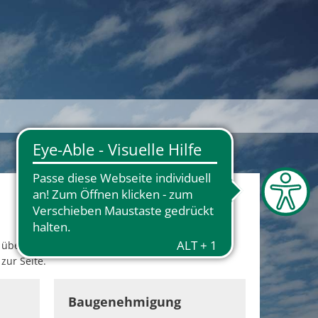
de über unzumutbare Lärm- und
zur Seite.
er - Fotolia
Baugenehmigung