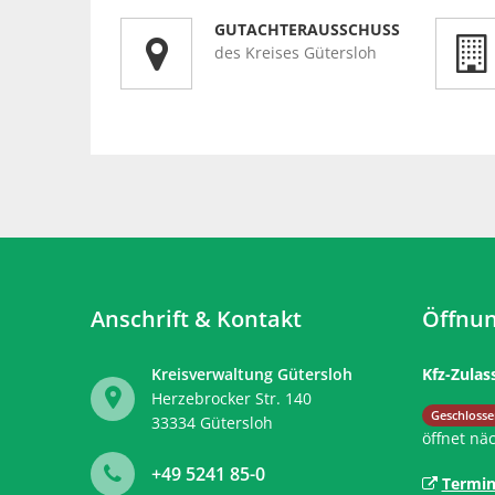
GUTACHTERAUSSCHUSS
des Kreises Gütersloh
Anschrift & Kontakt
Öffnun
Kreisverwaltung Gütersloh
Kfz-Zulas
Herzebrocker Str. 140
Klicken, 
Geschlosse
33334
Gütersloh
öffnet nä
+49 5241 85-0
Termin