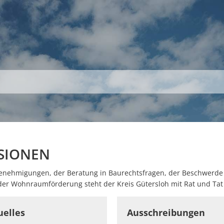
S
THEMEN
UNSER KREIS
KARRIERE
SIONEN
zgenehmigungen, der Beratung in Baurechtsfragen, der Beschwer
er Wohnraumförderung steht der Kreis Gütersloh mit Rat und Tat 
© TheRenderFish - Fotolia
© Christian Mll
uelles
Ausschreibungen