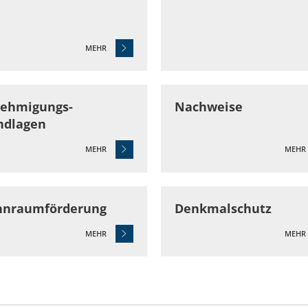
MEHR
ehmigungs-
Nachweise
ndlagen
MEHR
MEHR
© ©fotomek - stock.adobe.com
nraumförderung
Denkmalschutz
MEHR
MEHR