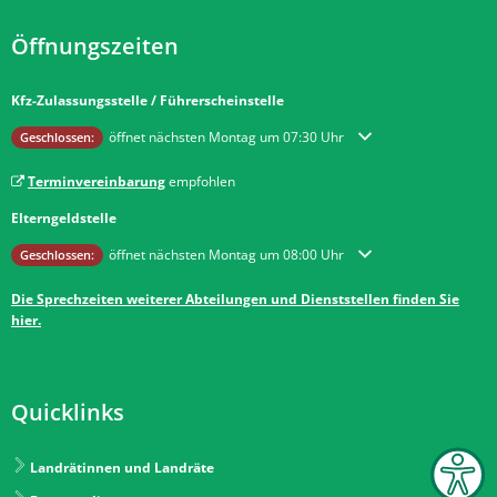
Öffnungszeiten
Kfz-Zulassungsstelle / Führerscheinstelle
Klicken, um weitere Öffnungs- oder Schließzeiten auszublenden
öffnet nächsten Montag um 07:30 Uhr
Geschlossen:
Terminvereinbarung
empfohlen
Elterngeldstelle
Klicken, um weitere Öffnungs- oder Schließzeiten auszublenden
öffnet nächsten Montag um 08:00 Uhr
Geschlossen:
Die Sprechzeiten weiterer Abteilungen und Dienststellen finden Sie
hier.
Quicklinks
Landrätinnen und Landräte