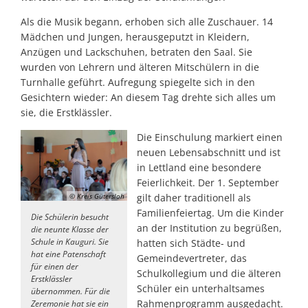
Als die Musik begann, erhoben sich alle Zuschauer. 14
Mädchen und Jungen, herausgeputzt in Kleidern,
Anzügen und Lackschuhen, betraten den Saal. Sie
wurden von Lehrern und älteren Mitschülern in die
Turnhalle geführt. Aufregung spiegelte sich in den
Gesichtern wieder: An diesem Tag drehte sich alles um
sie, die Erstklässler.
Die Einschulung markiert einen
neuen Lebensabschnitt und ist
in Lettland eine besondere
Feierlichkeit. Der 1. September
gilt daher traditionell als
© Kreis Gütersloh
Familienfeiertag. Um die Kinder
Die Schülerin besucht
an der Institution zu begrüßen,
die neunte Klasse der
Schule in Kauguri. Sie
hatten sich Städte- und
hat eine Patenschaft
Gemeindevertreter, das
für einen der
Schulkollegium und die älteren
Erstklässler
Schüler ein unterhaltsames
übernommen. Für die
Rahmenprogramm ausgedacht.
Zeremonie hat sie ein