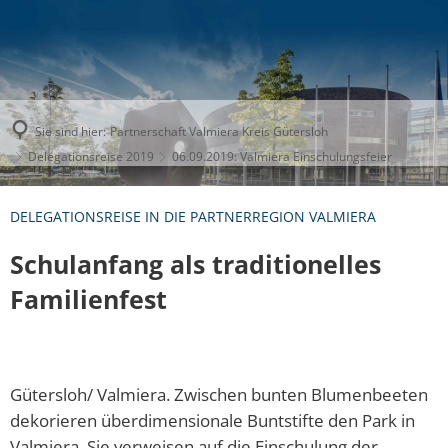
Sie sind hier:
Partnerschaft Valmiera Kreis Gütersloh
Delegationsreise 2019
06.09.2019: Valmiera Einschulungsfeier
DELEGATIONSREISE IN DIE PARTNERREGION VALMIERA
Schulanfang als traditionelles
Familienfest
Gütersloh/ Valmiera. Zwischen bunten Blumenbeeten
dekorieren überdimensionale Buntstifte den Park in
Valmiera. Sie verweisen auf die Einschulung der