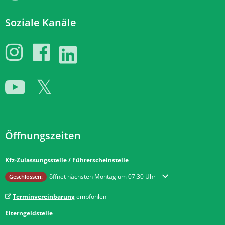
Soziale Kanäle
Öffnungszeiten
Kfz-Zulassungsstelle / Führerscheinstelle
Klicken, um weitere Öffnungs- oder Schließzeiten auszublenden
öffnet nächsten Montag um 07:30 Uhr
Geschlossen:
Terminvereinbarung
empfohlen
Elterngeldstelle