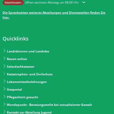
Klicken, um weitere Öffnungs- oder Schließzeiten auszublenden
öffnet nächsten Montag um 08:00 Uhr
Geschlossen:
Die Sprechzeiten weiterer Abteilungen und Dienststellen finden Sie
hier.
Quicklinks
Landrätinnen und Landräte
Bauen online
Solardachkataster
Katastrophen- und Zivilschutz
Lebensmittelbelehrungen
Geoportal
Pflegeeltern gesucht
Wendepunkt - Beratungsstelle bei sexualisierter Gewalt
Kontakt zur Abteilung Jugend