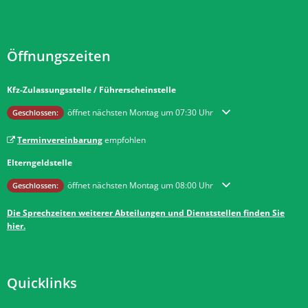
Öffnungszeiten
Kfz-Zulassungsstelle / Führerscheinstelle
Klicken, um weitere Öffnungs- oder Schließzeiten auszublenden
öffnet nächsten Montag um 07:30 Uhr
Geschlossen:
Terminvereinbarung
empfohlen
Elterngeldstelle
Klicken, um weitere Öffnungs- oder Schließzeiten auszublenden
öffnet nächsten Montag um 08:00 Uhr
Geschlossen:
Die Sprechzeiten weiterer Abteilungen und Dienststellen finden Sie
hier.
Quicklinks