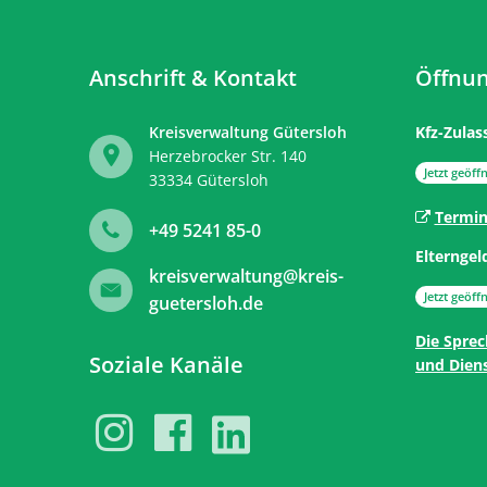
Anschrift & Kontakt
Öffnun
Kreisverwaltung Gütersloh
Kfz-Zulas
Herzebrocker Str. 140
Klicken, 
Jetzt geöffn
33334
Gütersloh
Termin
+49 5241 85-0
Elterngel
kreisverwaltung@kreis-
Klicken, 
Jetzt geöffn
guetersloh.de
Die Sprec
Soziale Kanäle
und Diens