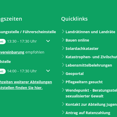
gszeiten
Quicklinks
sungsstelle / Führerscheinstelle
Landrätinnen und Landräte
Bauen online
um weitere Öffnungs- oder Schließzeiten auszublenden
13:30
-
17:30
Uhr
Von 13:30 bis 17:30 Uhr
et:
Solardachkataster
vereinbarung
empfohlen
Katastrophen- und Zivilschu
dstelle
Lebensmittelbelehrungen
um weitere Öffnungs- oder Schließzeiten auszublenden
14:00
-
17:30
Uhr
Von 14:00 bis 17:30 Uhr
et:
Geoportal
hzeiten weiterer Abteilungen
Pflegeeltern gesucht
tstellen finden Sie hier.
Wendepunkt - Beratungsstel
sexualisierter Gewalt
Kontakt zur Abteilung Juge
Antrag auf Ratenzahlung