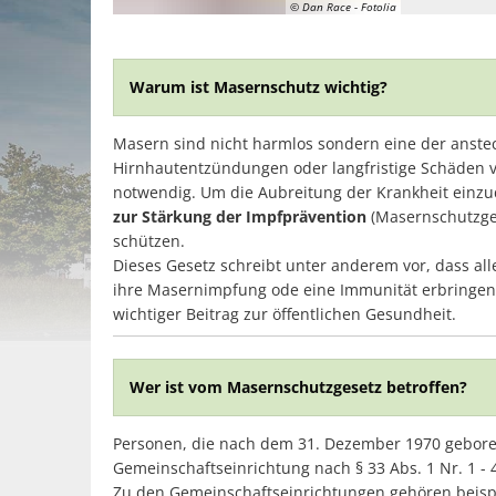
© Dan Race - Fotolia
Warum ist Masernschutz wichtig?
Masern sind nicht harmlos sondern eine der anste
Hirnhautentzündungen oder langfristige Schäden v
notwendig. Um die Aubreitung der Krankheit einzu
zur Stärkung der Impfprävention
(Masernschutzges
schützen.
Dieses Gesetz schreibt unter anderem vor, dass al
ihre Masernimpfung ode eine Immunität erbringen 
wichtiger Beitrag zur öffentlichen Gesundheit.
Wer ist vom Masernschutzgesetz betroffen?
Personen, die nach dem 31. Dezember 1970 geboren
Gemeinschaftseinrichtung nach § 33 Abs. 1 Nr. 1 - 
Zu den Gemeinschaftseinrichtungen gehören beispi