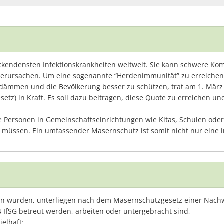
ckendensten Infektionskrankheiten weltweit. Sie kann schwere K
erursachen. Um eine sogenannte “Herdenimmunität” zu erreichen,
dämmen und die Bevölkerung besser zu schützen, trat am 1. März
etz) in Kraft. Es soll dazu beitragen, diese Quote zu erreichen u
le Personen in Gemeinschaftseinrichtungen wie Kitas, Schulen od
müssen. Ein umfassender Masernschutz ist somit nicht nur eine i
 wurden, unterliegen nach dem Masernschutzgesetz einer Nachwei
4 IfSG betreut werden, arbeiten oder untergebracht sind,
elhaft: