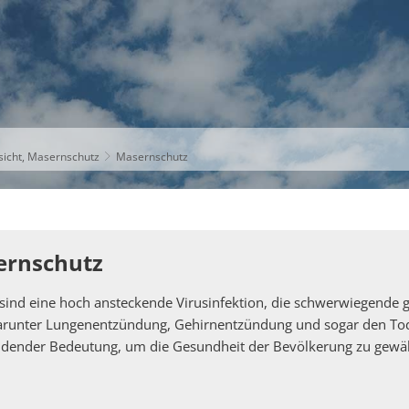
S
THEMEN
UNSER KREIS
KARRIERE
sicht, Masernschutz
Masernschutz
ernschutz
sind eine hoch ansteckende Virusinfektion, die schwerwiegende 
arunter Lungenentzündung, Gehirnentzündung und sogar den Tod.
idender Bedeutung, um die Gesundheit der Bevölkerung zu gewäh