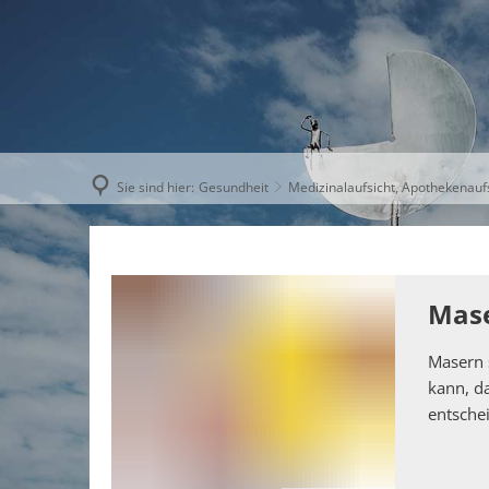
AKTUELLE
Sie sind hier:
Gesundheit
Medizinalaufsicht, Apothekenauf
Mas
Masern 
kann, d
entsche