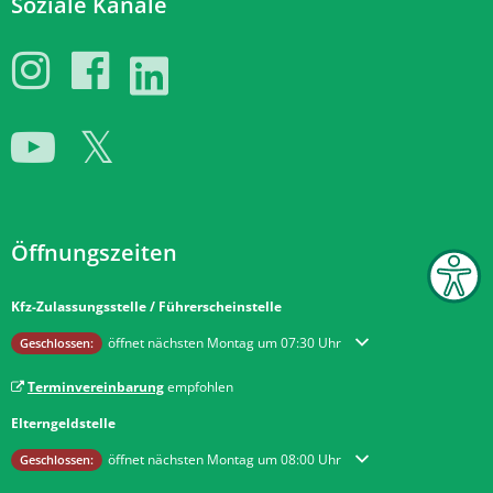
Soziale Kanäle
Öffnungszeiten
Kfz-Zulassungsstelle / Führerscheinstelle
Klicken, um weitere Öffnungs- oder Schließzeiten auszublenden
öffnet nächsten Montag um 07:30 Uhr
Geschlossen:
Terminvereinbarung
empfohlen
Elterngeldstelle
Klicken, um weitere Öffnungs- oder Schließzeiten auszublenden
öffnet nächsten Montag um 08:00 Uhr
Geschlossen: