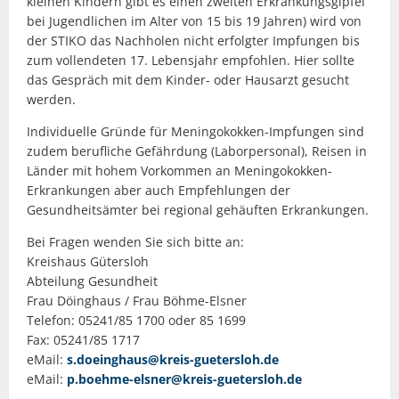
kleinen Kindern gibt es einen zweiten Erkrankungsgipfel
bei Jugendlichen im Alter von 15 bis 19 Jahren) wird von
der STIKO das Nachholen nicht erfolgter Impfungen bis
zum vollendeten 17. Lebensjahr empfohlen. Hier sollte
das Gespräch mit dem Kinder- oder Hausarzt gesucht
werden.
Individuelle Gründe für Meningokokken-Impfungen sind
zudem berufliche Gefährdung (Laborpersonal), Reisen in
Länder mit hohem Vorkommen an Meningokokken-
Erkrankungen aber auch Empfehlungen der
Gesundheitsämter bei regional gehäuften Erkrankungen.
Bei Fragen wenden Sie sich bitte an:
Kreishaus Gütersloh
Abteilung Gesundheit
Frau Döinghaus / Frau Böhme-Elsner
Telefon: 05241/85 1700 oder 85 1699
Fax: 05241/85 1717
eMail:
s.doeinghaus@kreis-guetersloh.de
eMail:
p.boehme-elsner@kreis-guetersloh.de