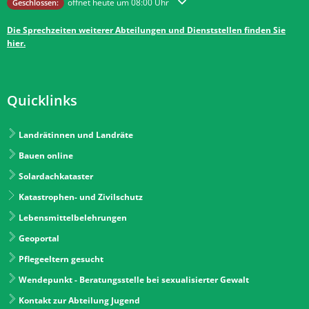
Klicken, um weitere Öffnungs- oder Schließzeiten auszublenden
öffnet heute um 08:00 Uhr
Geschlossen:
Die Sprechzeiten weiterer Abteilungen und Dienststellen finden Sie
hier.
Quicklinks
Landrätinnen und Landräte
Bauen online
Solardachkataster
Katastrophen- und Zivilschutz
Lebensmittelbelehrungen
Geoportal
Pflegeeltern gesucht
Wendepunkt - Beratungsstelle bei sexualisierter Gewalt
Kontakt zur Abteilung Jugend