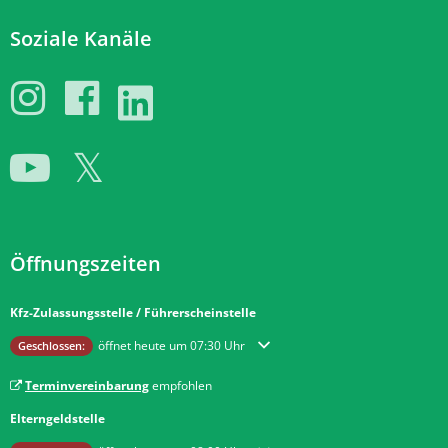
Soziale Kanäle
Öffnungszeiten
Kfz-Zulassungsstelle / Führerscheinstelle
Klicken, um weitere Öffnungs- oder Schließzeiten auszublenden
öffnet heute um 07:30 Uhr
Geschlossen:
Terminvereinbarung
empfohlen
Elterngeldstelle