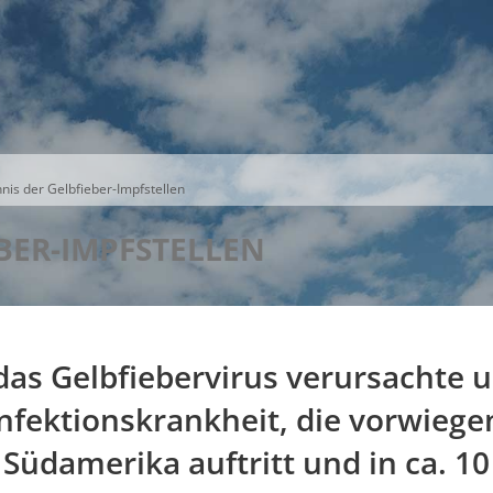
S
THEMEN
UNSER KREIS
KARRIERE
nis der Gelbfieber-Impfstellen
EBER-IMPFSTELLEN
h das Gelbfiebervirus verursachte
nfektionskrankheit, die vorwiegen
 Südamerika auftritt und in ca. 10