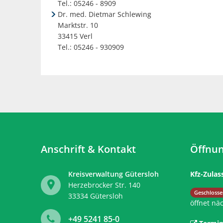
Tel.: 05246 - 8909
Dr. med. Dietmar Schlewing
Marktstr. 10
33415 Verl
Tel.: 05246 - 930909
Anschrift & Kontakt
Öffnun
Kreisverwaltung Gütersloh
Kfz-Zulas
Herzebrocker Str. 140
Klicken, 
Geschlosse
33334
Gütersloh
öffnet nä
+49 5241 85-0