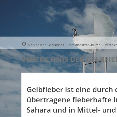
AKTUELLE
Sie sind hier:
Gesundheit
Infektionskrankheiten
Verzeich
VERZEICHNIS DER GELBFI
Gelbfieber ist eine durc
übertragene fieberhafte I
Sahara und in Mittel- und