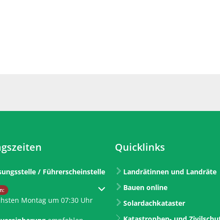
gszeiten
Quicklinks
sungsstelle / Führerscheinstelle
Landrätinnen und Landräte
Bauen online
um weitere Öffnungs- oder Schließzeiten auszublenden
n:
chsten Montag um 07:30 Uhr
Solardachkataster
Katastrophen- und Zivilschu