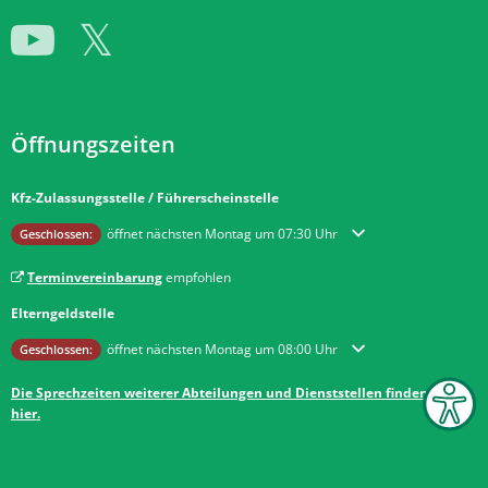
Öffnungszeiten
Kfz-Zulassungsstelle / Führerscheinstelle
Klicken, um weitere Öffnungs- oder Schließzeiten auszublenden
öffnet nächsten Montag um 07:30 Uhr
Geschlossen:
Terminvereinbarung
empfohlen
Elterngeldstelle
Klicken, um weitere Öffnungs- oder Schließzeiten auszublenden
öffnet nächsten Montag um 08:00 Uhr
Geschlossen:
Die Sprechzeiten weiterer Abteilungen und Dienststellen finden Sie
hier.