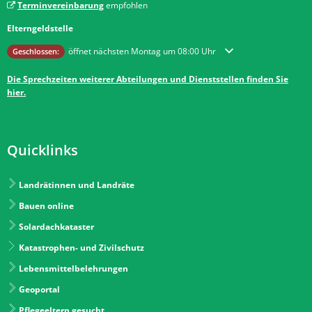
Terminvereinbarung
empfohlen
Elterngeldstelle
Klicken, um weitere Öffnungs- oder Schließzeiten auszublenden
öffnet nächsten Montag um 08:00 Uhr
Geschlossen:
Die Sprechzeiten weiterer Abteilungen und Dienststellen finden Sie
hier.
Quicklinks
Landrätinnen und Landräte
Bauen online
Solardachkataster
Katastrophen- und Zivilschutz
Lebensmittelbelehrungen
Geoportal
Pflegeeltern gesucht