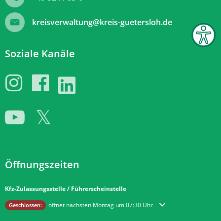
kreisverwaltung@kreis-guetersloh.de
Soziale Kanäle
Öffnungszeiten
Kfz-Zulassungsstelle / Führerscheinstelle
Klicken, um weitere Öffnungs- oder Schließzeiten auszublenden
öffnet nächsten Montag um 07:30 Uhr
Geschlossen: