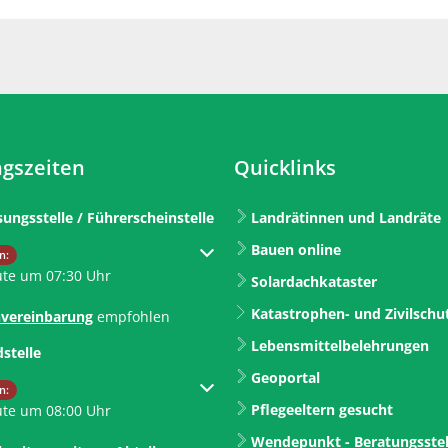
gszeiten
Quicklinks
sungsstelle / Führerscheinstelle
Landrätinnen und Landräte
Bauen online
um weitere Öffnungs- oder Schließzeiten auszublenden
n:
ute um 07:30 Uhr
Solardachkataster
Katastrophen- und Zivilschu
vereinbarung
empfohlen
Lebensmittelbelehrungen
dstelle
Geoportal
um weitere Öffnungs- oder Schließzeiten auszublenden
n:
Pflegeeltern gesucht
ute um 08:00 Uhr
Wendepunkt - Beratungsstel