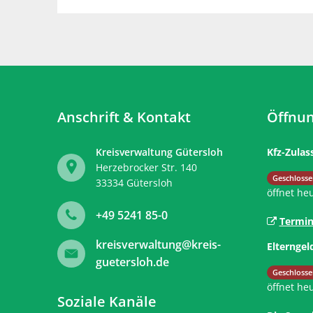
Anschrift & Kontakt
Öffnun
Kreisverwaltung Gütersloh
Kfz-Zulas
Herzebrocker Str. 140
Klicken, 
Geschlosse
33334
Gütersloh
öffnet he
+49 5241 85-0
Termin
kreisverwaltung@kreis-
Elterngel
guetersloh.de
Klicken, 
Geschlosse
öffnet he
Soziale Kanäle