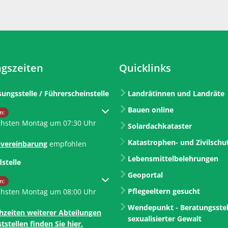
gszeiten
Quicklinks
sungsstelle / Führerscheinstelle
Landrätinnen und Landräte
Bauen online
um weitere Öffnungs- oder Schließzeiten auszublenden
n:
chsten Montag um 07:30 Uhr
Solardachkataster
Katastrophen- und Zivilschu
vereinbarung
empfohlen
Lebensmittelbelehrungen
dstelle
Geoportal
um weitere Öffnungs- oder Schließzeiten auszublenden
n:
Pflegeeltern gesucht
chsten Montag um 08:00 Uhr
Wendepunkt - Beratungsstel
hzeiten weiterer Abteilungen
sexualisierter Gewalt
tstellen finden Sie hier.