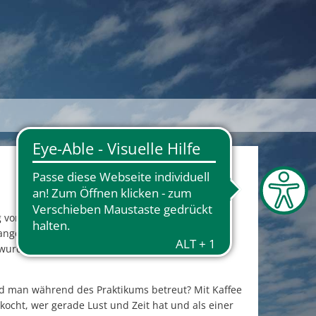
g vor Ankunft im Kreishaus ziemliches
r angenehm war. Das mag auch daran liegen, dass
 wurde nett empfangen und es fühlte sich gleich
d man während des Praktikums betreut? Mit Kaffee
 kocht, wer gerade Lust und Zeit hat und als einer