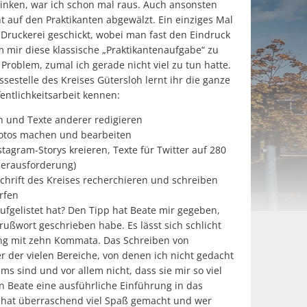
rinken, war ich schon mal raus. Auch ansonsten
t auf den Praktikanten abgewälzt. Ein einziges Mal
Druckerei geschickt, wobei man fast den Eindruck
mir diese klassische „Praktikantenaufgabe“ zu
Problem, zumal ich gerade nicht viel zu tun hatte.
sestelle des Kreises Gütersloh lernt ihr die ganze
entlichkeitsarbeit kennen:
n und Texte anderer redigieren
Fotos machen und bearbeiten
tagram-Storys kreieren, Texte für Twitter auf 280
Herausforderung)
schrift des Kreises recherchieren und schreiben
rfen
fgelistet hat? Den Tipp hat Beate mir gegeben,
rußwort geschrieben habe. Es lässt sich schlicht
ung mit zehn Kommata. Das Schreiben von
 der vielen Bereiche, von denen ich nicht gedacht
ums sind und vor allem nicht, dass sie mir so viel
Beate eine ausführliche Einführung in das
s hat überraschend viel Spaß gemacht und wer