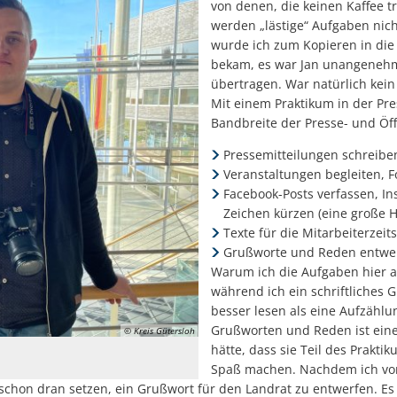
von denen, die keinen Kaffee t
werden „lästige“ Aufgaben nich
wurde ich zum Kopieren in die 
bekam, es war Jan unangenehm 
übertragen. War natürlich kein 
Mit einem Praktikum in der Pres
Bandbreite der Presse- und Öff
Pressemitteilungen schreibe
Veranstaltungen begleiten, 
Facebook-Posts verfassen, Ins
Zeichen kürzen (eine große 
Texte für die Mitarbeiterzeit
Grußworte und Reden entwe
Warum ich die Aufgaben hier au
während ich ein schriftliches G
besser lesen als eine Aufzähl
Grußworten und Reden ist einer
© Kreis Gütersloh
hätte, dass sie Teil des Praktik
Spaß machen. Nachdem ich von 
schon dran setzen, ein Grußwort für den Landrat zu entwerfen. E