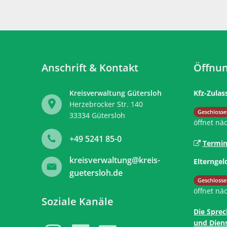
Anschrift & Kontakt
Öffnun
Kreisverwaltung Gütersloh
Kfz-Zulas
Herzebrocker Str. 140
Klicken, 
Geschlosse
33334
Gütersloh
öffnet nä
+49 5241 85-0
Termin
kreisverwaltung@kreis-
Elterngel
guetersloh.de
Klicken, 
Geschlosse
öffnet nä
Soziale Kanäle
Die Sprec
und Diens