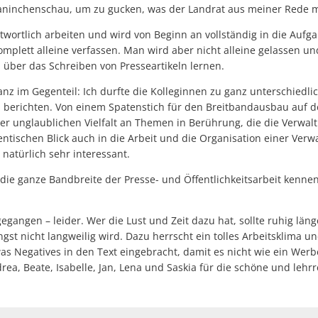
 Kaninchenschau, um zu gucken, was der Landrat aus meiner Rede 
wortlich arbeiten und wird von Beginn an vollständig in die Aufg
omplett alleine verfassen. Man wird aber nicht alleine gelassen u
m über das Schreiben von Presseartikeln lernen.
ganz im Gegenteil: Ich durfte die Kolleginnen zu ganz unterschied
n berichten. Von einem Spatenstich für den Breitbandausbau auf d
r unglaublichen Vielfalt an Themen in Berührung, die die Verwaltun
schen Blick auch in die Arbeit und die Organisation einer Verw
natürlich sehr interessant.
ie die ganze Bandbreite der Presse- und Öffentlichkeitsarbeit kenn
angen – leider. Wer die Lust und Zeit dazu hat, sollte ruhig länge
t nicht langweilig wird. Dazu herrscht ein tolles Arbeitsklima un
as Negatives in den Text eingebracht, damit es nicht wie ein Werbea
a, Beate, Isabelle, Jan, Lena und Saskia für die schöne und lehrre