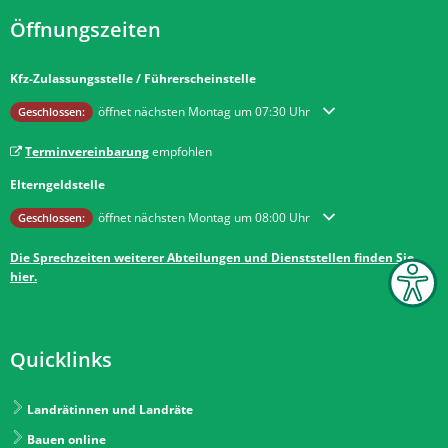
Öffnungszeiten
Kfz-Zulassungsstelle / Führerscheinstelle
Klicken, um weitere Öffnungs- oder Schließzeiten auszublenden
öffnet nächsten Montag um 07:30 Uhr
Geschlossen:
Terminvereinbarung
empfohlen
Elterngeldstelle
Klicken, um weitere Öffnungs- oder Schließzeiten auszublenden
öffnet nächsten Montag um 08:00 Uhr
Geschlossen:
Die Sprechzeiten weiterer Abteilungen und Dienststellen finden Sie
hier.
Quicklinks
Landrätinnen und Landräte
Bauen online