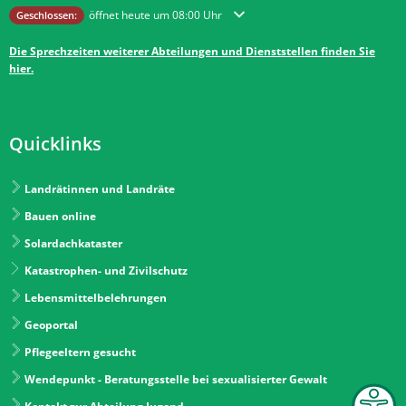
Klicken, um weitere Öffnungs- oder Schließzeiten auszublenden
öffnet heute um 08:00 Uhr
Geschlossen:
Die Sprechzeiten weiterer Abteilungen und Dienststellen finden Sie
hier.
Quicklinks
Landrätinnen und Landräte
Bauen online
Solardachkataster
Katastrophen- und Zivilschutz
Lebensmittelbelehrungen
Geoportal
Pflegeeltern gesucht
Wendepunkt - Beratungsstelle bei sexualisierter Gewalt