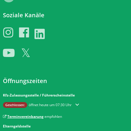
Soziale Kanäle
Öffnungszeiten
Kfz-Zulassungsstelle / Führerscheinstelle
Klicken, um weitere Öffnungs- oder Schließzeiten auszublenden
öffnet heute um 07:30 Uhr
Geschlossen:
Terminvereinbarung
empfohlen
Elterngeldstelle