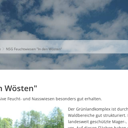
S
THEMEN
UNSER KREIS
KARRIERE
e
NSG Feuchtwiesen "In den Wösten"
n Wösten"
sive Feucht- und Nasswiesen besonders gut erhalten.
Der Grünlandkomplex ist durc
Waldbereiche gut strukturiert.
landesweit geschützte Mager-,
vor. Auf diesen Flächen haben