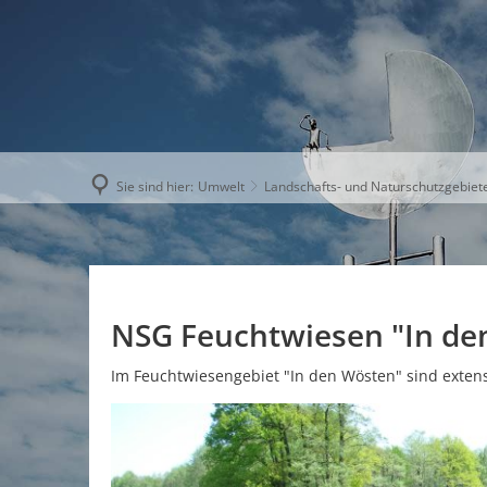
AKTUELLE
Sie sind hier:
Umwelt
Landschafts- und Naturschutzgebiet
NSG Feuchtwiesen "In de
Im Feuchtwiesengebiet "In den Wösten" sind exten