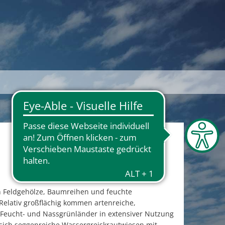
h Feldgehölze, Baumreihen und feuchte
 Relativ großflächig kommen artenreiche,
 Feucht- und Nassgrünländer in extensiver Nutzung
 sich seggenreiche Wassergreiskrautwiesen mit