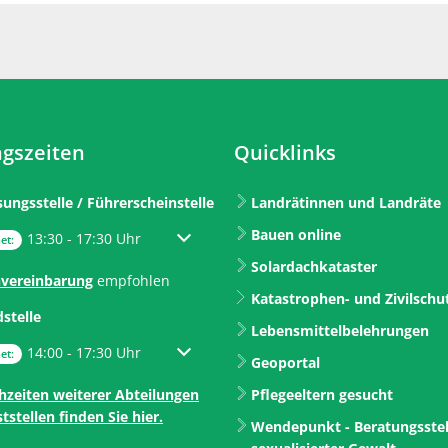
gszeiten
Quicklinks
sungsstelle / Führerscheinstelle
Landrätinnen und Landräte
Bauen online
um weitere Öffnungs- oder Schließzeiten auszublenden
13:30
-
17:30
Uhr
Von 13:30 bis 17:30 Uhr
et:
Solardachkataster
vereinbarung
empfohlen
Katastrophen- und Zivilschu
dstelle
Lebensmittelbelehrungen
um weitere Öffnungs- oder Schließzeiten auszublenden
14:00
-
17:30
Uhr
Von 14:00 bis 17:30 Uhr
et:
Geoportal
hzeiten weiterer Abteilungen
Pflegeeltern gesucht
tstellen finden Sie hier.
Wendepunkt - Beratungsstel