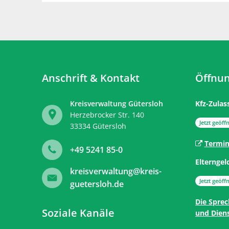
Anschrift & Kontakt
Öffnun
Kreisverwaltung Gütersloh
Kfz-Zulas
Herzebrocker Str. 140
Klicken, 
Jetzt geöffn
33334
Gütersloh
Termin
+49 5241 85-0
Elterngel
kreisverwaltung@kreis-
Klicken, 
Jetzt geöffn
guetersloh.de
Die Sprec
Soziale Kanäle
und Diens