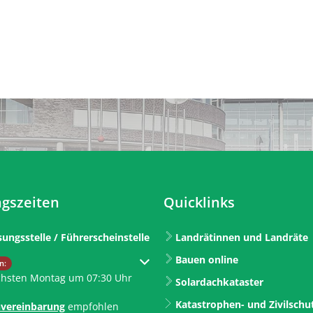
gszeiten
Quicklinks
sungsstelle / Führerscheinstelle
Landrätinnen und Landräte
Bauen online
um weitere Öffnungs- oder Schließzeiten auszublenden
n:
chsten Montag um 07:30 Uhr
Solardachkataster
Katastrophen- und Zivilschu
vereinbarung
empfohlen