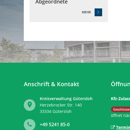
Abgeordnete
MEHR
Anschrift & Kontakt
Öffnun
Kreisverwaltung Gütersloh
Kfz-Zulas
Herzebrocker Str. 140
Klicken, 
Geschlosse
33334
Gütersloh
öffnet nä
+49 5241 85-0
Termin