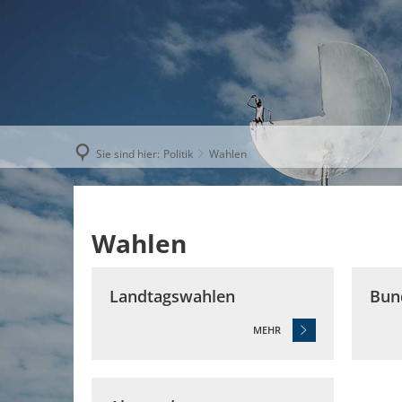
AKTUELLE
Sie sind hier:
Politik
Wahlen
Wahlen
© Taffi - Fotolia
Landtagswahlen
Bun
MEHR