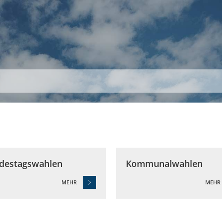
S
THEMEN
UNSER KREIS
KARRIERE
destagswahlen
Kommunalwahlen
MEHR
MEHR