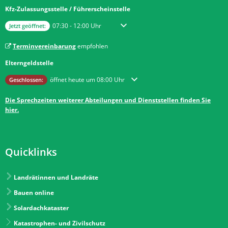
Kfz-Zulassungsstelle / Führerscheinstelle
Klicken, um weitere Öffnungs- oder Schließzeiten auszublenden
Von 07:30 bis 12:00 Uhr
07:30
-
12:00
Uhr
Jetzt geöffnet:
Terminvereinbarung
empfohlen
Elterngeldstelle
Klicken, um weitere Öffnungs- oder Schließzeiten auszublenden
öffnet heute um 08:00 Uhr
Geschlossen:
Die Sprechzeiten weiterer Abteilungen und Dienststellen finden Sie
hier.
Quicklinks
Landrätinnen und Landräte
Bauen online
Solardachkataster
Katastrophen- und Zivilschutz