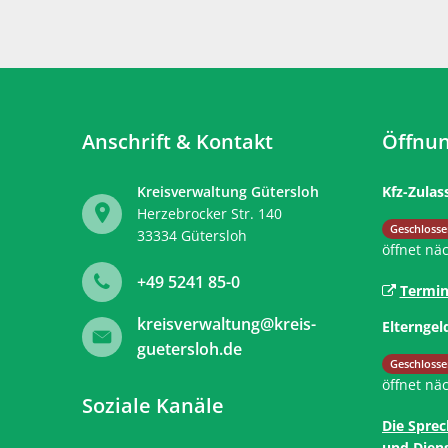
Anschrift & Kontakt
Öffnun
Kreisverwaltung Gütersloh
Kfz-Zulas
Herzebrocker Str. 140
Klicken, 
Geschlosse
33334
Gütersloh
öffnet nä
+49 5241 85-0
Termin
kreisverwaltung@kreis-
Elterngel
guetersloh.de
Klicken, 
Geschlosse
öffnet nä
Soziale Kanäle
Die Sprec
und Diens