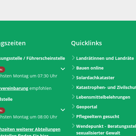
gszeiten
Quicklinks
sungsstelle / Führerscheinstelle
Landrätinnen und Landräte
Bauen online
um weitere Öffnungs- oder Schließzeiten auszublenden
n:
chsten Montag um 07:30 Uhr
Solardachkataster
Katastrophen- und Zivilschu
vereinbarung
empfohlen
Lebensmittelbelehrungen
dstelle
Geoportal
um weitere Öffnungs- oder Schließzeiten auszublenden
n:
Pflegeeltern gesucht
chsten Montag um 08:00 Uhr
Wendepunkt - Beratungsstel
hzeiten weiterer Abteilungen
sexualisierter Gewalt
tstellen finden Sie hier.