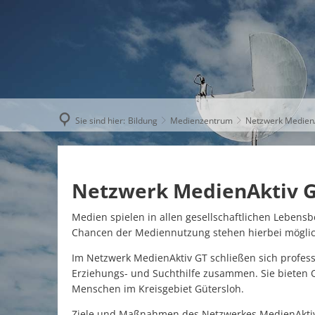
AKTUELLE
Sie sind hier:
Bildung
Medienzentrum
Netzwerk Medien
Netzwerk MedienAktiv 
Medien spielen in allen gesellschaftlichen Lebensbe
Chancen der Mediennutzung stehen hierbei mögli
Im Netzwerk MedienAktiv GT schließen sich profess
Erziehungs- und Suchthilfe zusammen. Sie bieten
Menschen im Kreisgebiet Gütersloh.
Ziele und Maßnahmen des Netzwerkes MedienAktiv