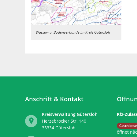
Wasser- u. Bodenverbände im Kreis Gütersloh
Anschrift & Kontakt
Öffnun
Kreisverwaltung Gütersloh
Kfz-Zulas
Herzebrocker Str. 140
Klicken, 
Geschlosse
33334
Gütersloh
öffnet nä