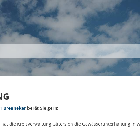
S
THEMEN
UNSER KREIS
KARRIERE
NG
r Brenneker
berät Sie gern!
t die Kreisverwaltung Gütersloh die Gewässerunterhaltung in we