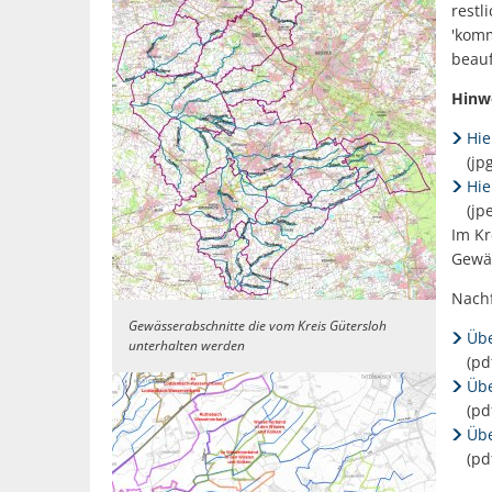
restl
'komm
beauf
Hinwe
Hie
(jp
Hie
(jp
Im Kr
Gewäs
Nachf
Gewässerabschnitte die vom Kreis Gütersloh
Übe
unterhalten werden
(pd
Übe
(pd
Übe
(pd