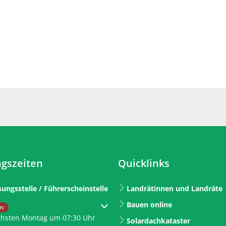
gszeiten
Quicklinks
sungsstelle / Führerscheinstelle
Landrätinnen und Landräte
Bauen online
um weitere Öffnungs- oder Schließzeiten auszublenden
n:
chsten Montag um 07:30 Uhr
Solardachkataster