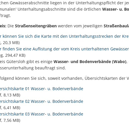
ichen Gewässerabschnitte liegen in der Unterhaltungspflicht der j
unalen' Unterhaltungsabschnitte sind die örtlichen
Wasser- u. B
tragt.
is:
Die
Straßenseitengräben
werden vom jeweiligen
Straßenbaul
r können Sie sich die Karte mit den Unterhaltungsstrecken der Kr
g, 20,3 MB)
r finden Sie eine Auflistung der vom Kreis unterhaltenen Gewässe
eg, 294,47 KB)
eis Gütersloh gibt es einige
Wasser- und Bodenverbände (Wabo)
,
serunterhaltung beauftragt sind.
olgend können Sie sich, soweit vorhanden, Übersichtskarten der 
rsichtskarte 01 Wasser- u. Bodenverbände
f, 8,13 MB)
rsichtskarte 02 Wasser- u. Bodenverbände
f, 6,41 MB)
rsichtskarte 03 Wasser- u. Bodenverbände
f, 7,56 MB)