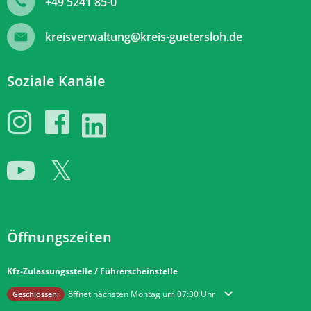
+49 5241 85-0
kreisverwaltung@kreis-guetersloh.de
Soziale Kanäle
Öffnungszeiten
Kfz-Zulassungsstelle / Führerscheinstelle
Klicken, um weitere Öffnungs- oder Schließzeiten auszublenden
öffnet nächsten Montag um 07:30 Uhr
Geschlossen: