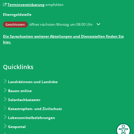
Terminvereinbarung
empfohlen
Elterngeldstelle
Klicken, um weitere Öffnungs- oder Schließzeiten auszublenden
öffnet nächsten Montag um 08:00 Uhr
Geschlossen:
Die Sprechzeiten weiterer Abteilungen und Dienststellen finden Sie
hier.
Quicklinks
Landrätinnen und Landräte
Bauen online
Solardachkataster
Katastrophen- und Zivilschutz
Lebensmittelbelehrungen
Geoportal