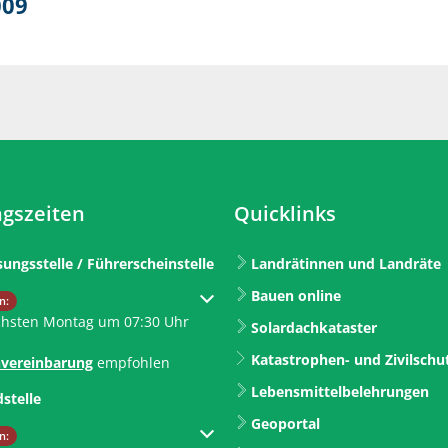
009
gszeiten
Quicklinks
sungsstelle / Führerscheinstelle
Landrätinnen und Landräte
Bauen online
um weitere Öffnungs- oder Schließzeiten auszublenden
n:
chsten Montag um 07:30 Uhr
Solardachkataster
Katastrophen- und Zivilschu
vereinbarung
empfohlen
Lebensmittelbelehrungen
dstelle
Geoportal
um weitere Öffnungs- oder Schließzeiten auszublenden
n: