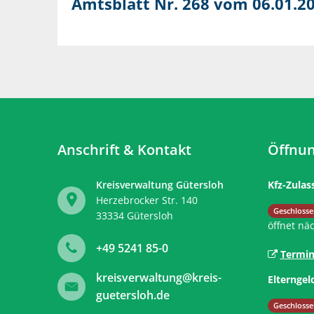
Amtsblatt Nr. 268 vom 06.01.2
Anschrift & Kontakt
Öffnun
Kreisverwaltung Gütersloh
Kfz-Zulas
Herzebrocker Str. 140
Klicken, 
Geschlosse
33334
Gütersloh
öffnet nä
+49 5241 85-0
Termin
kreisverwaltung@kreis-
Elterngel
guetersloh.de
Klicken, 
Geschlosse