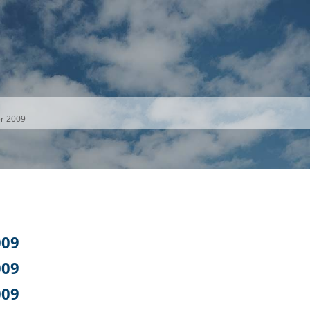
S
THEMEN
UNSER KREIS
KARRIERE
er 2009
009
009
009