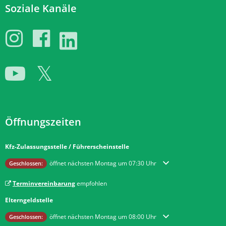
Soziale Kanäle
Öffnungszeiten
Kfz-Zulassungsstelle / Führerscheinstelle
Klicken, um weitere Öffnungs- oder Schließzeiten auszublenden
öffnet nächsten Montag um 07:30 Uhr
Geschlossen:
Terminvereinbarung
empfohlen
Elterngeldstelle
Klicken, um weitere Öffnungs- oder Schließzeiten auszublenden
öffnet nächsten Montag um 08:00 Uhr
Geschlossen: