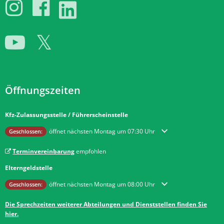
Öffnungszeiten
Kfz-Zulassungsstelle / Führerscheinstelle
Klicken, um weitere Öffnungs- oder Schließzeiten auszublenden
öffnet nächsten Montag um 07:30 Uhr
Geschlossen:
Terminvereinbarung
empfohlen
Elterngeldstelle
Klicken, um weitere Öffnungs- oder Schließzeiten auszublenden
öffnet nächsten Montag um 08:00 Uhr
Geschlossen:
Die Sprechzeiten weiterer Abteilungen und Dienststellen finden Sie
hier.