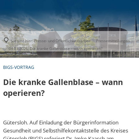
Sie sind hier:
Presse- und Öffentlichkeitsarbeit
Pressemitteilungen
04.03.2026: Die kranke Gallenblase – wann operieren?
BIGS-VORTRAG
Die kranke Gallenblase – wann
operieren?
Gütersloh. Auf Einladung der Bürgerinformation
Gesundheit und Selbsthilfekontaktstelle des Kreises
Gütersloh (BIGS) referiert Dr. Imke Kaasch am