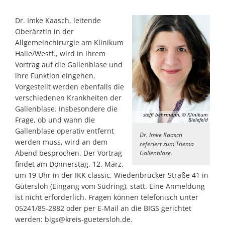
Dr. Imke Kaasch, leitende
Oberärztin in der
Allgemeinchirurgie am Klinikum
Halle/Westf., wird in ihrem
Vortrag auf die Gallenblase und
ihre Funktion eingehen.
Vorgestellt werden ebenfalls die
verschiedenen Krankheiten der
Gallenblase. Insbesondere die
steffi behrmann, © Klinikum
Frage, ob und wann die
Bielefeld
Gallenblase operativ entfernt
Dr. Imke Kaasch
werden muss, wird an dem
referiert zum Thema
Abend besprochen. Der Vortrag
Gallenblase.
findet am Donnerstag, 12. März,
um 19 Uhr in der IKK classic, Wiedenbrücker Straße 41 in
Gütersloh (Eingang vom Südring), statt. Eine Anmeldung
ist nicht erforderlich. Fragen können telefonisch unter
05241/85-2882 oder per E-Mail an die BIGS gerichtet
werden: bigs@kreis-guetersloh.de.