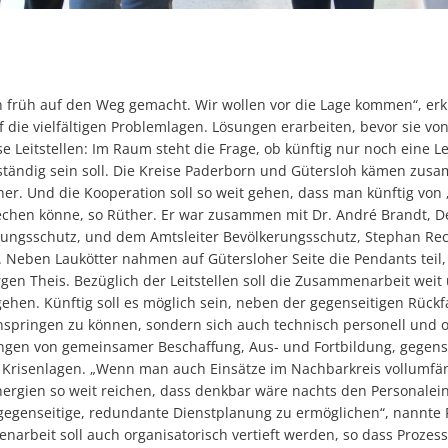
 früh auf den Weg gemacht. Wir wollen vor die Lage kommen“, erkl
uf die vielfältigen Problemlagen. Lösungen erarbeiten, bevor sie 
 Leitstellen: Im Raum steht die Frage, ob künftig nur noch eine Lei
ständig sein soll. Die Kreise Paderborn und Gütersloh kämen zusa
r. Und die Kooperation soll so weit gehen, dass man künftig von „e
echen könne, so Rüther. Er war zusammen mit Dr. André Brandt, D
ungsschutz, und dem Amtsleiter Bevölkerungsschutz, Stephan Rec
Neben Laukötter nahmen auf Gütersloher Seite die Pendants teil,
gen Theis. Bezüglich der Leitstellen soll die Zusammenarbeit weit
hen. Künftig soll es möglich sein, neben der gegenseitigen Rückfa
nspringen zu können, sondern sich auch technisch personell und o
ngen von gemeinsamer Beschaffung, Aus- und Fortbildung, gegens
n Krisenlagen. „Wenn man auch Einsätze im Nachbarkreis vollumfä
nergien so weit reichen, dass denkbar wäre nachts den Personalein
gegenseitige, redundante Dienstplanung zu ermöglichen“, nannte
narbeit soll auch organisatorisch vertieft werden, so dass Prozes