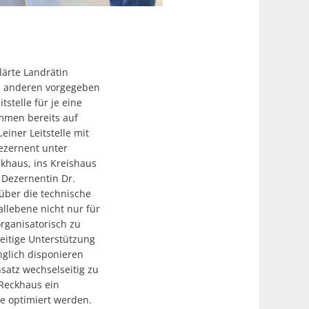
ärte Landrätin
von anderen vorgegeben
tstelle für je eine
mmen bereits auf
iner Leitstelle mit
ezernent unter
khaus, ins Kreishaus
 Dezernentin Dr.
 über die technische
llebene nicht nur für
rganisatorisch zu
eitige Unterstützung
nglich disponieren
satz wechselseitig zu
 Reckhaus ein
se optimiert werden.