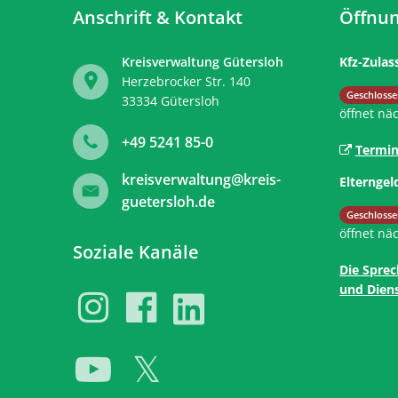
Anschrift & Kontakt
Öffnun
Kreisverwaltung Gütersloh
Kfz-Zulas
Herzebrocker Str. 140
Klicken, 
Geschlosse
33334
Gütersloh
öffnet nä
+49 5241 85-0
Termin
kreisverwaltung@kreis-
Elterngel
guetersloh.de
Klicken, 
Geschlosse
öffnet nä
Soziale Kanäle
Die Sprec
und Diens