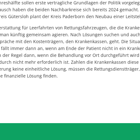
hreshälfte sollen erste vertragliche Grundlagen der Politik vorgele
sch haben die beiden Nachbarkreise sich bereits 2024 gemacht. D
reis Gütersloh plant der Kreis Paderborn den Neubau einer Leitste
erstattung für Leerfahrten von Rettungsfahrzeugen, die die Krank
l man künftig gemeinsam agieren. Nach Lösungen suchen und auc
räche mit den Kostenträgern, den Krankenkassen, geht. Die Situat
 fällt immer dann an, wenn am Ende der Patient nicht in ein Kran
n der Regel dann, wenn die Behandlung vor Ort durchgeführt wird
rch nicht mehr erforderlich ist. Zahlen die Krankenkassen diese
erung keine einheitliche Lösung, müssen die Rettungsdienstträger, 
e finanzielle Lösung finden.