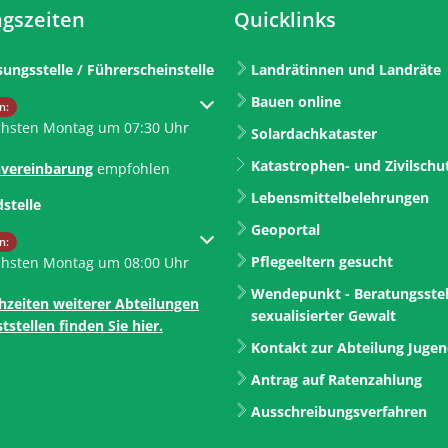
gszeiten
Quicklinks
sungsstelle / Führerscheinstelle
Landrätinnen und Landräte
Bauen online
um weitere Öffnungs- oder Schließzeiten auszublenden
n:
chsten Montag um 07:30 Uhr
Solardachkataster
Katastrophen- und Zivilschu
vereinbarung
empfohlen
Lebensmittelbelehrungen
dstelle
Geoportal
um weitere Öffnungs- oder Schließzeiten auszublenden
n:
Pflegeeltern gesucht
chsten Montag um 08:00 Uhr
Wendepunkt - Beratungsstel
hzeiten weiterer Abteilungen
sexualisierter Gewalt
tstellen finden Sie hier.
Kontakt zur Abteilung Juge
Antrag auf Ratenzahlung
Ausschreibungsverfahren