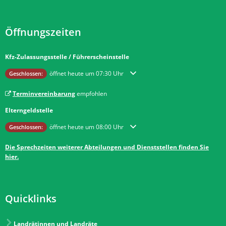
Öffnungszeiten
Kfz-Zulassungsstelle / Führerscheinstelle
Klicken, um weitere Öffnungs- oder Schließzeiten auszublenden
öffnet heute um 07:30 Uhr
Geschlossen:
Terminvereinbarung
empfohlen
Elterngeldstelle
Klicken, um weitere Öffnungs- oder Schließzeiten auszublenden
öffnet heute um 08:00 Uhr
Geschlossen:
Die Sprechzeiten weiterer Abteilungen und Dienststellen finden Sie
hier.
Quicklinks
Landrätinnen und Landräte