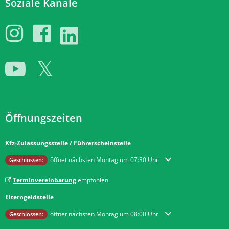
Soziale Kanäle
Öffnungszeiten
Kfz-Zulassungsstelle / Führerscheinstelle
Klicken, um weitere Öffnungs- oder Schließzeiten auszublenden
öffnet nächsten Montag um 07:30 Uhr
Geschlossen:
Terminvereinbarung
empfohlen
Elterngeldstelle
Klicken, um weitere Öffnungs- oder Schließzeiten auszublenden
öffnet nächsten Montag um 08:00 Uhr
Geschlossen: