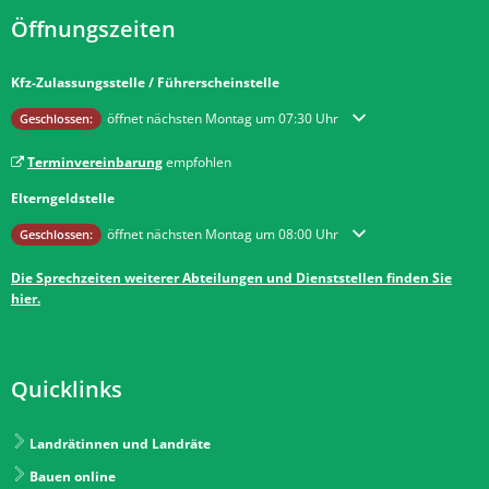
Öffnungszeiten
Kfz-Zulassungsstelle / Führerscheinstelle
Klicken, um weitere Öffnungs- oder Schließzeiten auszublenden
öffnet nächsten Montag um 07:30 Uhr
Geschlossen:
Terminvereinbarung
empfohlen
Elterngeldstelle
Klicken, um weitere Öffnungs- oder Schließzeiten auszublenden
öffnet nächsten Montag um 08:00 Uhr
Geschlossen:
Die Sprechzeiten weiterer Abteilungen und Dienststellen finden Sie
hier.
Quicklinks
Landrätinnen und Landräte
Bauen online