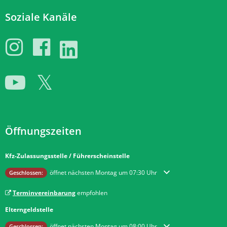
Soziale Kanäle
Öffnungszeiten
Kfz-Zulassungsstelle / Führerscheinstelle
Klicken, um weitere Öffnungs- oder Schließzeiten auszublenden
öffnet nächsten Montag um 07:30 Uhr
Geschlossen:
Terminvereinbarung
empfohlen
Elterngeldstelle
Klicken, um weitere Öffnungs- oder Schließzeiten auszublenden
öffnet nächsten Montag um 08:00 Uhr
Geschlossen: