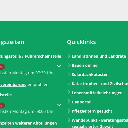
gszeiten
Quicklinks
sungsstelle / Führerscheinstelle
Landrätinnen und Landräte
Bauen online
um weitere Öffnungs- oder Schließzeiten auszublenden
n:
chsten Montag um 07:30 Uhr
Solardachkataster
Katastrophen- und Zivilschu
vereinbarung
empfohlen
Lebensmittelbelehrungen
dstelle
Geoportal
um weitere Öffnungs- oder Schließzeiten auszublenden
n:
Pflegeeltern gesucht
chsten Montag um 08:00 Uhr
Wendepunkt - Beratungsstel
hzeiten weiterer Abteilungen
sexualisierter Gewalt