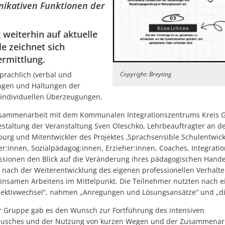
ikativen Funktionen der
 weiterhin auf aktuelle
e zeichnet sich
ermittlung.
sprachlich (verbal und
Copyright: Breyting
ungen und Haltungen der
individuellen Überzeugungen.
usammenarbeit mit dem Kommunalen Integrationszentrums Kreis 
staltung der Veranstaltung Sven Oleschko, Lehrbeauftragter an d
urg und Mitentwickler des Projektes ‚Sprachsensible Schulentwic
er:innen, Sozialpädagog:innen, Erzieher:innen, Coaches, Integrati
ssionen den Blick auf die Veränderung ihres pädagogischen Hande
 nach der Weiterentwicklung des eigenen professionellen Verhalt
nsamen Arbeitens im Mittelpunkt. Die Teilnehmer nutzten nach 
ektivwechsel“, nahmen „Anregungen und Lösungsansätze“ und „di
r Gruppe gab es den Wunsch zur Fortführung des intensiven
ausches und der Nutzung von kurzen Wegen und der Zusammenar