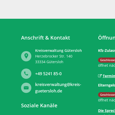
Anschrift & Kontakt
Öffnun
Kreisverwaltung Gütersloh
Kfz-Zulas
Herzebrocker Str. 140
Klicken, 
Geschlosse
33334
Gütersloh
öffnet nä
+49 5241 85-0
Termin
kreisverwaltung@kreis-
Elterngel
guetersloh.de
Klicken, 
Geschlosse
öffnet nä
Soziale Kanäle
Die Sprec