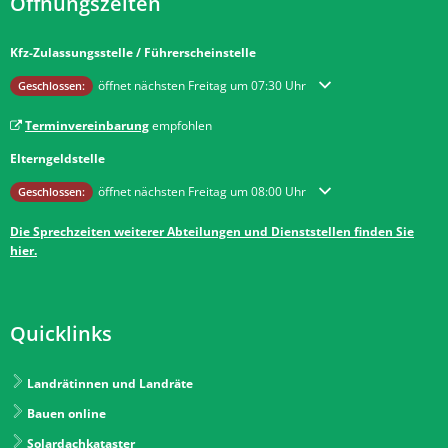
Öffnungszeiten
Kfz-Zulassungsstelle / Führerscheinstelle
Klicken, um weitere Öffnungs- oder Schließzeiten auszublenden
öffnet nächsten Freitag um 07:30 Uhr
Geschlossen:
Terminvereinbarung
empfohlen
Elterngeldstelle
Klicken, um weitere Öffnungs- oder Schließzeiten auszublenden
öffnet nächsten Freitag um 08:00 Uhr
Geschlossen:
Die Sprechzeiten weiterer Abteilungen und Dienststellen finden Sie
hier.
Quicklinks
Landrätinnen und Landräte
Bauen online
Solardachkataster