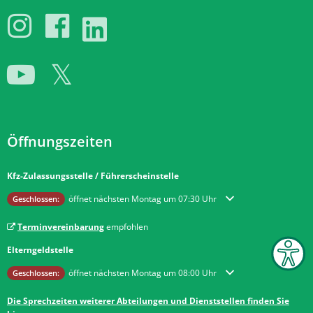
Öffnungszeiten
Kfz-Zulassungsstelle / Führerscheinstelle
Klicken, um weitere Öffnungs- oder Schließzeiten auszublenden
öffnet nächsten Montag um 07:30 Uhr
Geschlossen:
Terminvereinbarung
empfohlen
Elterngeldstelle
Klicken, um weitere Öffnungs- oder Schließzeiten auszublenden
öffnet nächsten Montag um 08:00 Uhr
Geschlossen:
Die Sprechzeiten weiterer Abteilungen und Dienststellen finden Sie