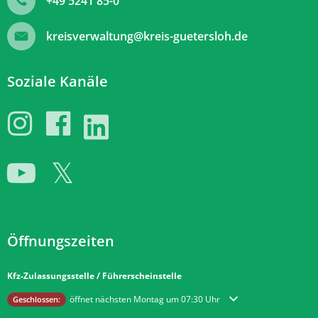
+49 5241 85-0
kreisverwaltung@kreis-guetersloh.de
Soziale Kanäle
Öffnungszeiten
Kfz-Zulassungsstelle / Führerscheinstelle
Klicken, um weitere Öffnungs- oder Schließzeiten auszublenden
öffnet nächsten Montag um 07:30 Uhr
Geschlossen: