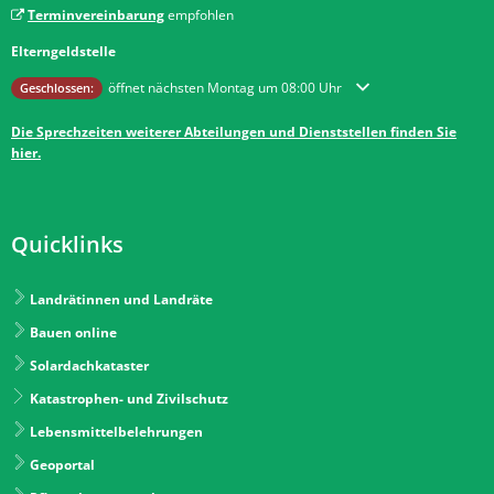
Terminvereinbarung
empfohlen
Elterngeldstelle
Klicken, um weitere Öffnungs- oder Schließzeiten auszublenden
öffnet nächsten Montag um 08:00 Uhr
Geschlossen:
Die Sprechzeiten weiterer Abteilungen und Dienststellen finden Sie
hier.
Quicklinks
Landrätinnen und Landräte
Bauen online
Solardachkataster
Katastrophen- und Zivilschutz
Lebensmittelbelehrungen
Geoportal