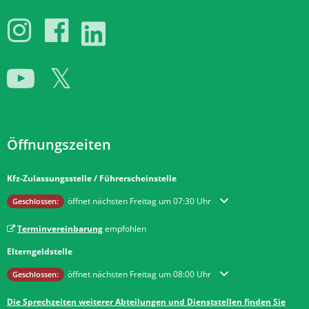
Öffnungszeiten
Kfz-Zulassungsstelle / Führerscheinstelle
Klicken, um weitere Öffnungs- oder Schließzeiten auszublenden
öffnet nächsten Freitag um 07:30 Uhr
Geschlossen:
Terminvereinbarung
empfohlen
Elterngeldstelle
Klicken, um weitere Öffnungs- oder Schließzeiten auszublenden
öffnet nächsten Freitag um 08:00 Uhr
Geschlossen:
Die Sprechzeiten weiterer Abteilungen und Dienststellen finden Sie