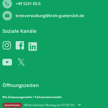
+49 5241 85-0
kreisverwaltung@kreis-guetersloh.de
Soziale Kanäle
Öffnungszeiten
Kfz-Zulassungsstelle / Führerscheinstelle
Klicken, um weitere Öffnungs- oder Schließzeiten auszublenden
öffnet nächsten Montag um 07:30 Uhr
Geschlossen: