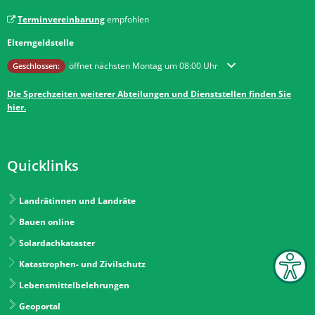
Terminvereinbarung
empfohlen
Elterngeldstelle
Klicken, um weitere Öffnungs- oder Schließzeiten auszublenden
öffnet nächsten Montag um 08:00 Uhr
Geschlossen:
Die Sprechzeiten weiterer Abteilungen und Dienststellen finden Sie
hier.
Quicklinks
Landrätinnen und Landräte
Bauen online
Solardachkataster
Katastrophen- und Zivilschutz
Lebensmittelbelehrungen
Geoportal