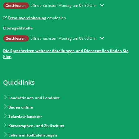
Klicken, um weitere Öffnungs- oder Schließzeiten auszublenden
öffnet nächsten Montag um 07:30 Uhr
Geschlossen:
Terminvereinbarung
empfohlen
Elterngeldstelle
Klicken, um weitere Öffnungs- oder Schließzeiten auszublenden
öffnet nächsten Montag um 08:00 Uhr
Geschlossen:
Die Sprechzeiten weiterer Abteilungen und Dienststellen finden Sie
hier.
Quicklinks
Landrätinnen und Landräte
Bauen online
Solardachkataster
Katastrophen- und Zivilschutz
Lebensmittelbelehrungen