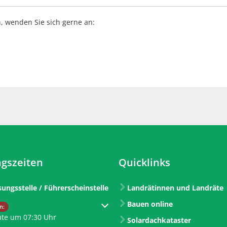
, wenden Sie sich gerne an:
gszeiten
Quicklinks
sungsstelle / Führerscheinstelle
Landrätinnen und Landräte
Bauen online
um weitere Öffnungs- oder Schließzeiten auszublenden
n:
ute um 07:30 Uhr
Solardachkataster