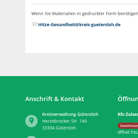
Wenn Sie Materialien in gedruckter Form benötigen
Hitze-Gesundheit@kreis-guetersloh.de
Anschrift & Kontakt
Öffnun
Kreisverwaltung Gütersloh
Kfz-Zulas
Herzebrocker Str. 140
Klicken, 
Geschlosse
33334
Gütersloh
öffnet he