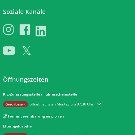
Soziale Kanäle
Öffnungszeiten
Kfz-Zulassungsstelle / Führerscheinstelle
Klicken, um weitere Öffnungs- oder Schließzeiten auszublenden
öffnet nächsten Montag um 07:30 Uhr
Geschlossen:
Terminvereinbarung
empfohlen
Elterngeldstelle