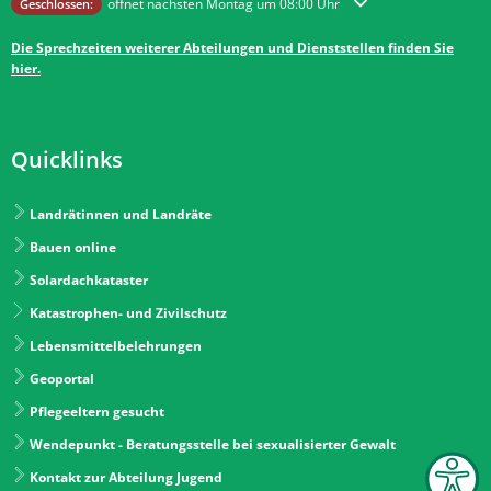
Klicken, um weitere Öffnungs- oder Schließzeiten auszublenden
öffnet nächsten Montag um 08:00 Uhr
Geschlossen:
Die Sprechzeiten weiterer Abteilungen und Dienststellen finden Sie
hier.
Quicklinks
Landrätinnen und Landräte
Bauen online
Solardachkataster
Katastrophen- und Zivilschutz
Lebensmittelbelehrungen
Geoportal
Pflegeeltern gesucht
Wendepunkt - Beratungsstelle bei sexualisierter Gewalt
Kontakt zur Abteilung Jugend