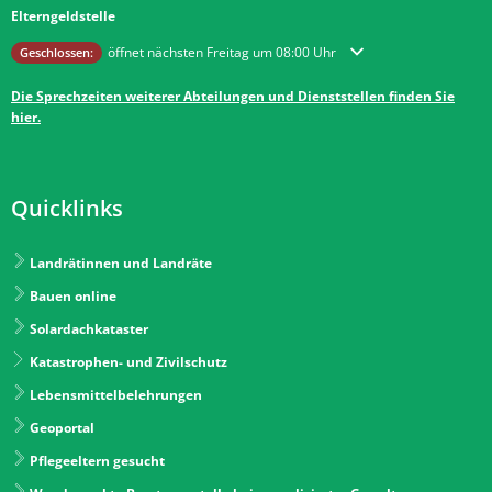
Elterngeldstelle
Klicken, um weitere Öffnungs- oder Schließzeiten auszublenden
öffnet nächsten Freitag um 08:00 Uhr
Geschlossen:
Die Sprechzeiten weiterer Abteilungen und Dienststellen finden Sie
hier.
Quicklinks
Landrätinnen und Landräte
Bauen online
Solardachkataster
Katastrophen- und Zivilschutz
Lebensmittelbelehrungen
Geoportal
Pflegeeltern gesucht