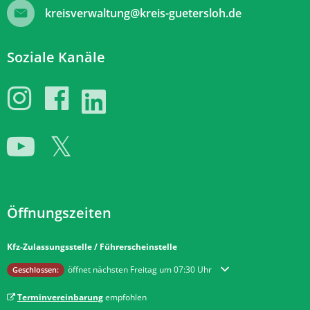
kreisverwaltung@kreis-guetersloh.de
Soziale Kanäle
Öffnungszeiten
Kfz-Zulassungsstelle / Führerscheinstelle
Klicken, um weitere Öffnungs- oder Schließzeiten auszublenden
öffnet nächsten Freitag um 07:30 Uhr
Geschlossen:
Terminvereinbarung
empfohlen