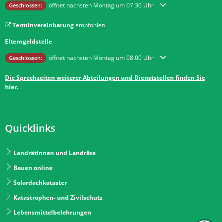
Klicken, um weitere Öffnungs- oder Schließzeiten auszublenden
öffnet nächsten Montag um 07:30 Uhr
Geschlossen:
Terminvereinbarung
empfohlen
Elterngeldstelle
Klicken, um weitere Öffnungs- oder Schließzeiten auszublenden
öffnet nächsten Montag um 08:00 Uhr
Geschlossen:
Die Sprechzeiten weiterer Abteilungen und Dienststellen finden Sie
hier.
Quicklinks
Landrätinnen und Landräte
Bauen online
Solardachkataster
Katastrophen- und Zivilschutz
Lebensmittelbelehrungen