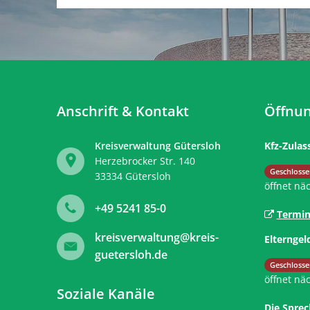
Anschrift & Kontakt
Öffnun
Kreisverwaltung Gütersloh
Kfz-Zulas
Herzebrocker Str. 140
Klicken, 
Geschlosse
33334
Gütersloh
öffnet nä
+49 5241 85-0
Termin
kreisverwaltung@kreis-
Elterngel
guetersloh.de
Klicken, 
Geschlosse
öffnet nä
Soziale Kanäle
Die Sprec