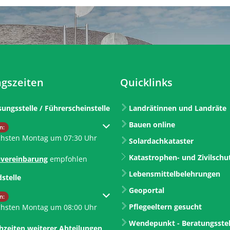
gszeiten
Quicklinks
sungsstelle / Führerscheinstelle
Landrätinnen und Landräte
Bauen online
um weitere Öffnungs- oder Schließzeiten auszublenden
n:
chsten Montag um 07:30 Uhr
Solardachkataster
Katastrophen- und Zivilschu
vereinbarung
empfohlen
Lebensmittelbelehrungen
dstelle
Geoportal
um weitere Öffnungs- oder Schließzeiten auszublenden
n:
Pflegeeltern gesucht
chsten Montag um 08:00 Uhr
Wendepunkt - Beratungsstel
hzeiten weiterer Abteilungen