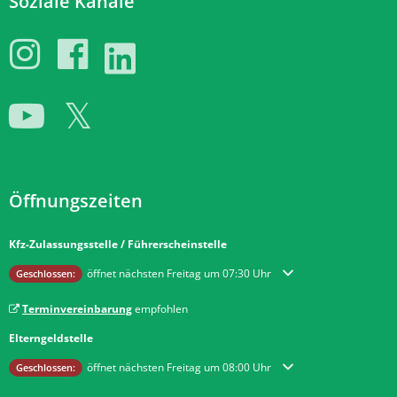
Soziale Kanäle
Öffnungszeiten
Kfz-Zulassungsstelle / Führerscheinstelle
Klicken, um weitere Öffnungs- oder Schließzeiten auszublenden
öffnet nächsten Freitag um 07:30 Uhr
Geschlossen:
Terminvereinbarung
empfohlen
Elterngeldstelle
Klicken, um weitere Öffnungs- oder Schließzeiten auszublenden
öffnet nächsten Freitag um 08:00 Uhr
Geschlossen: