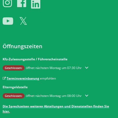
Öffnungszeiten
Kfz-Zulassungsstelle / Führerscheinstelle
Klicken, um weitere Öffnungs- oder Schließzeiten auszublenden
öffnet nächsten Montag um 07:30 Uhr
Geschlossen:
Terminvereinbarung
empfohlen
Elterngeldstelle
Klicken, um weitere Öffnungs- oder Schließzeiten auszublenden
öffnet nächsten Montag um 08:00 Uhr
Geschlossen:
Die Sprechzeiten weiterer Abteilungen und Dienststellen finden Sie
hier.